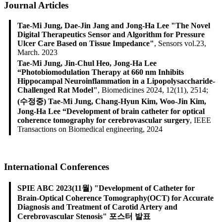
Journal Articles
Tae-Mi Jung, Dae-Jin Jang and Jong-Ha Lee "The Novel
Digital Therapeutics Sensor and Algorithm for Pressure
Ulcer Care Based on Tissue Impedance"
, Sensors vol.23,
March. 2023
Tae-Mi Jung, Jin-Chul Heo, Jong-Ha Lee
“Photobiomodulation Therapy at 660 nm Inhibits
Hippocampal Neuroinflammation in a Lipopolysaccharide-
Challenged Rat Model"
, Biomedicines 2024, 12(11), 2514;
(수정중) Tae-Mi Jung, Chang-Hyun Kim, Woo-Jin Kim,
Jong-Ha Lee “Development of brain catheter for optical
coherence tomography for cerebrovascular surgery
, IEEE
Transactions on Biomedical engineering, 2024
International Conferences
SPIE ABC 2023(11월) "Development of Catheter for
Brain-Optical Coherence Tomography(OCT) for Accurate
Diagnosis and Treatment of Carotid Artery and
Cerebrovascular Stenosis" 포스터 발표