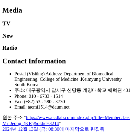
Media
TV
New
Radio
Contact Information
Postal (Visiting) Address: Department of Biomedical
Engineering, College of Medicine ,Keimyung University,
South Korea
주소: 대구광역시 달서구 신당동 계명대학교 쉐턱관 431
Phone: 010 - 6733 - 1514
Fax: (+82) 53 - 580 - 3730
Email: taemi1514@daum.net
원본 주소 "
https://www.aicdlab.com/index.php?title=Member:Tae-
Mi_Jeong_(KR)&oldid=3214
"
2024년 12월 13일 (금) 08:30에 마지막으로 편집됨