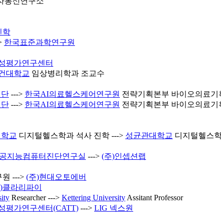
자통신연구소
 진학
>
한국표준과학연구원
용성평가연구센터
건대학교
임상병리학과 조교수
재단
--->
한국AI의료헬스케어연구원
전략기획본부 바이오의료기
재단
--->
한국AI의료헬스케어연구원
전략기획본부 바이오의료기
대학교
디지털헬스학과 석사 진학 --->
성균관대학교
디지털헬스학
공지능컴퓨터진단연구실
--->
(주)인셉션랩
원 --->
(주)현대오토에버
주)클라리파이
ity
Researcher --->
Kettering University
Assitant Professor
평가연구센터(CATT)
--->
LIG 넥스원