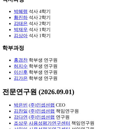
박혜령
석사 4학기
황진하
석사 2학기
김태은
석사 2학기
박재우
석사 1학기
김상아
석사 1학기
학부과정
홍경찬
학부생 연구원
허지수
학부생 연구원
이신후
학부생 연구원
김가은
학부생 연구원
전문연구원 (2026.09.01)
박은빈
(주)인셉션랩
CEO
김찬일
(주)인셉션랩
책임연구원
강다연
(주)인셉션랩
연구원
조상우
사용성평가연구센터
책임연구원