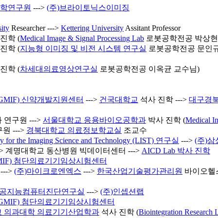
의학연구원
--->
(주)브라이토닉스이미징
ity
Researcher --->
Kettering University
Assitant Professor
진학 (
Medical Image & Signal Processing Lab
로봇공학전공 박상현 교수
진학 (
지능형 이미징 및 비전 시스템 연구실
로봇공학전공 문인규 교수
진학 (
차세대의료영상연구실
로봇공학전공 이옥균 교수님)
MIF) 신약개발지원센터
--->
건국대학교
석사 진학 --->
대구경북
연구원 --->
서울대학교 응용바이오공학과
박사 진학 (
Medical I
구원 --->
경북대학교 의료정보학교실
조교수
he Imaging Science and Technology (LIST) 연구실
--->
(주)
--> 계명대학교 동산병원 빅데이터센터 --->
AICD Lab 박사 진학
IF) 첨단의료기기임상시험센터
--->
(주)마이크로엔엑스
--->
한국산업기술평가관리원
바이오헬스팀
공지능컴퓨터진단연구실
--->
(주)인셉션랩
MIF) 첨단의료기기임상시험센터
 의과대학 의료기기산업학과
석사 진학 (
Biointegration Research