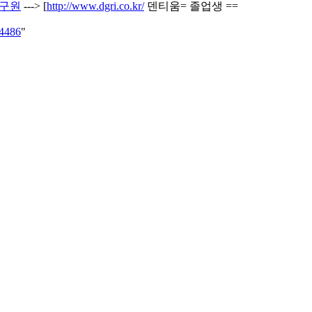
연구원
---> [
http://www.dgri.co.kr/
덴티움= 졸업생 ==
=4486
"