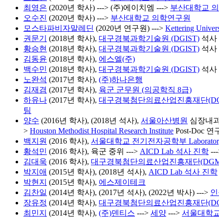
최영은
(2020년 학사) ---> (주)에이치엠 --->
부산대학교 
오수진
(2020년 학사) --->
부산대학교 의학연구원
모스타파비자말레딘
(2020년 연구원) --->
Kettering Univers
권문기
(2018년 학사),
대구경북과학기술원 (DGIST)
석사 
황승현
(2018년 학사),
대구경북과학기술원 (DGIST)
석사 
김동윤
(2018년 학사),
에스엘(주)
백수민
(2018년 학사),
대구경북과학기술원 (DGIST)
석사 
노완석
(2017년 학사),
(주)하나은행
김재겸
(2017년 학사),
육군 군무원 (의공학직 8급)
하유나
(2017년 학사),
대구경북첨단의료산업진흥재단(DG
팀
양수
(2016년 학사), (2018년 석사),
서울아산병원
심장내과 
>
Houston Methodist Hospital Research Institute
Post-Doc 연
백지원
(2016 학사),
서울대학교 전기전자공학부 Laboratory for t
황석민
(2016 학사), 육군 중위 --->
AICD Lab 석사 진학
-
김대욱
(2016 학사),
대구경북첨단의료산업진흥재단(DGM
박지애
(2015년 학사), (2018년 석사),
AICD Lab 석사 진학
박현지
(2015년 학사),
에스제이테크
김찬일
(2014년 학사), (2017년 석사), (2022년 박사) --->
인
장유정
(2014년 학사),
대구경북첨단의료산업진흥재단(DG
최민지
(2014년 학사),
(주)덴티스
--->
세양
--->
서울대학교