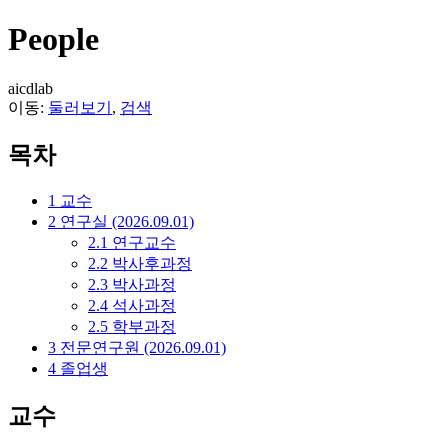
People
aicdlab
이동:
둘러보기
,
검색
목차
1
교수
2
연구실 (2026.09.01)
2.1
연구교수
2.2
박사후과정
2.3
박사과정
2.4
석사과정
2.5
학부과정
3
전문연구원 (2026.09.01)
4
졸업생
교수