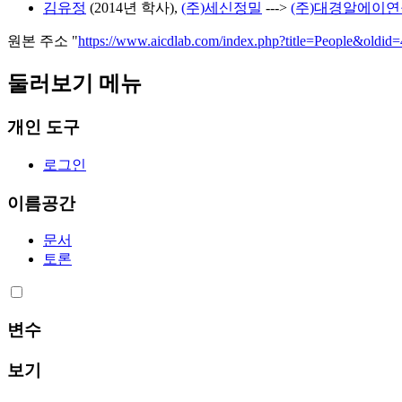
김유정
(2014년 학사),
(주)세신정밀
--->
(주)대경알에이
원본 주소 "
https://www.aicdlab.com/index.php?title=People&oldid
둘러보기 메뉴
개인 도구
로그인
이름공간
문서
토론
변수
보기