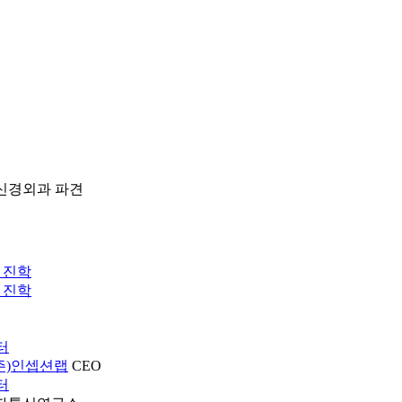
 신경외과 파견
사 진학
사 진학
터
주)인셉션랩
CEO
터