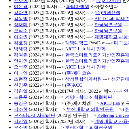
조소현
, (2023년 학사), (2025년 석사) --->
(주)STX엔진
전
이은경
, (2025년 박사) --->
파티마병원
소아청소년과
강다연
(2023년 학사), (2025년 석사) --->
(주)인셉션랩
김동범
(2023년 학사), (2025년 석사) --->
AICD Lab 박사
정태미
(2023년 학사), (2025년 석사) --->
한국뇌연구원
---
오석준
(2023년 학사), (2025년 석사) --->
한국뇌연구원
이수민
(2023년 학사), (2025년 석사) --->
계명대학교 사
김호정
(2025년 박사) --->
계명대학교
PostDoc --->
대구보
박혜령
(2025년 학사) --->
AICD Lab 석사 진학
김여린
(2024년 학사) --->
한국스마트의료기기산업진흥
안지인
(2024년 학사) --->
한국스마트의료기기산업진흥
오석준
(2023년 학사) --->
AICD Lab 석사 진학
이나영
(2023년 학사) --->
(주)메디코슨
조현정
(2022년 학사) --->
삼성융합의과학원
--->
성균관
신영준
(2022년 석사) --->
(주)KCC
김찬일
(2014년 학사), (2017년 석사), (2022년 박사) --->
인
노용준
(2021년 석사) --->
계명대학교 산학협력단
송영은
(2021년 학사) ---> (주)에이치엠 --->
AICD Lab
연구
김소현
(2021년 학사)) --->
부산대학교 의학연구원
--->
(
모스타파비자말레딘
(2020년 연구원) --->
Kettering Univers
김민영
(2020년 학사), (2022년 석사) --->
계명대학교 사용성
오소민
(2020년 학사) --->
부산대학교 의학연구원